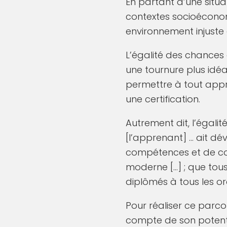
En partant d’une situa
contextes socioéconomi
environnement injuste 
L’égalité des chances 
une tournure plus idéa
permettre à tout appr
une certification.
Autrement dit, l’égalit
[l’apprenant] … ait d
compétences et de con
moderne […] ; que tou
diplômés à tous les or
Pour réaliser ce parco
compte de son potent