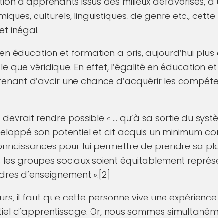
tion d’apprenants issus des milieux défavorisés, d
ques, culturels, linguistiques, de genre etc., cett
et inégal.
en éducation et formation a pris, aujourd’hui plus
le que véridique. En effet, l’égalité en éducation e
enant d’avoir une chance d’acquérir les compéte
é devrait rendre possible « … qu’à sa sortie du syst
éveloppé son potentiel et ait acquis un minimum 
naissances pour lui permettre de prendre sa pla
s les groupes sociaux soient équitablement représ
dres d’enseignement ».[2]
urs, il faut que cette personne vive une expérience
iel d’apprentissage. Or, nous sommes simultaném