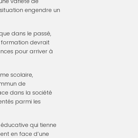
’une variété de
e situation engendre un
 que dans le passé,
t formation devrait
nces pour arriver à
ème scolaire,
commun de
ce dans la société
entés parmi les
 éducative qui tienne
ent en face d’une