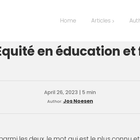
Home
Articles
Aut
>
 Équité en éducation et
April 26, 2023 | 5 min
Jos Noesen
Author:
 parmi les deux, le mot qui est le plus connu et 