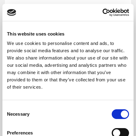
This website uses cookies
We use cookies to personalise content and ads, to
provide social media features and to analyse our traffic.
We also share information about your use of our site with
our social media, advertising and analytics partners who
may combine it with other information that you’ve
provided to them or that they’ve collected from your use
La loi du 10 juin 1898 avec l’article 310[4]
of their services.
Concrètement, les ouvriers ne peuvent pas
librement se réunir près des usines. Plus
Consent
Necessary
répressive qu’en France où la loi de 1864
Selection
demandait que plusieurs personnes
constatent un délit, la loi luxembourgeoise ne
Preferences