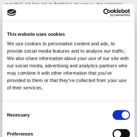
partiel, et les plus faibles niveaux de salaire
qui vont avec, explique aussi une partie de
l’inégalité observée aujourd’hui au niveau des
pensions.
This website uses cookies
We use cookies to personalise content and ads, to
Graphique 5 : Évolution du taux de temps
provide social media features and to analyse our traffic.
partiels pour les 15-59 ans
We also share information about your use of our site with
our social media, advertising and analytics partners who
may combine it with other information that you’ve
provided to them or that they’ve collected from your use
of their services.
Consent
Necessary
Selection
Preferences