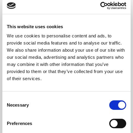
sociaux de production avec leurs nouveaux
modes d’éducation nous réserve un monde à
venir plutôt inquiétant. Il est certainement
This website uses cookies
nécessaire d’adapter l’école aux nouvelles
We use cookies to personalise content and ads, to
technologies.
provide social media features and to analyse our traffic.
We also share information about your use of our site with
Néanmoins, il est troublant de voir décréter le
our social media, advertising and analytics partners who
numérique comme principal objectif de
may combine it with other information that you’ve
l’école. Car, au risque d’enserrer l’éducation
provided to them or that they’ve collected from your use
dans l’idéologie néolibérale, elle finira par «
of their services.
fabriquer des individus aptes à s’incorporer
dans la machine économique », comme le
Consent
formulent Laval et al. (2011)[10]. Par ailleurs, l’«
Necessary
Selection
école digitale » et l’« école design for change
», censées préparer à la vie, ou « grandir
Preferences
ensemble dans un enseignement social,