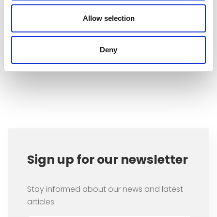
Guerre mondiale. Génération
Allow selection
après génération, les déséquilibres
se creusent.
Deny
Item
1
of
1
Sign up for our newsletter
Stay informed about our news and latest
articles.