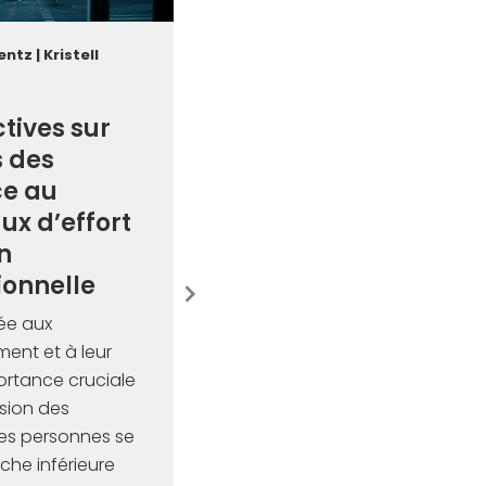
entz
|
Kristell
tives sur
s des
e au
ux d’effort
n
onnelle
ée aux
ent et à leur
ortance cruciale
sion des
des personnes se
che inférieure