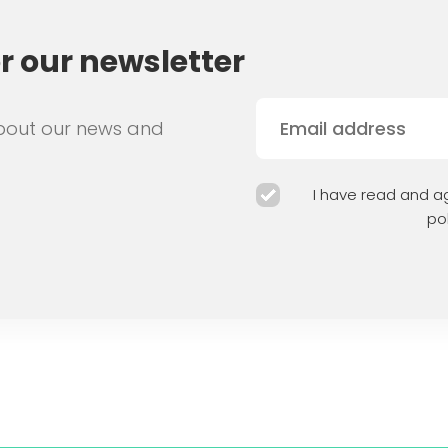
or our newsletter
bout our news and
I have read and ag
pol