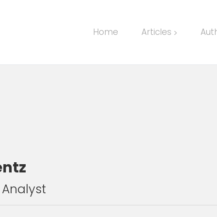
Home
Articles
Aut
>
entz
 Analyst