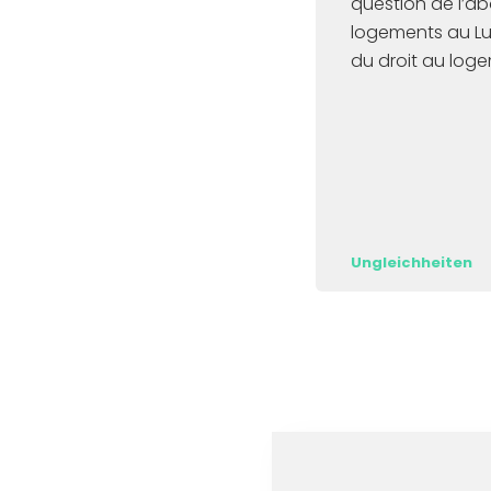
question de l’ab
logements au Lu
du droit au log
Ungleichheiten
Item
1
of
2