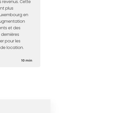
es revenus. Cette
nt plus
Luxembourg en
 augmentation
ents et des
 dernières
er pour les
de location.
10 min