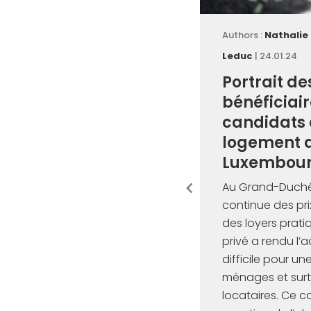
Authors :
Nathalie
Leduc
| 24.01.24
Portrait d
bénéficiair
candidats 
logement 
Luxembou
Au Grand-Duché
continue des pr
des loyers prati
privé a rendu l
difficile pour u
ménages et surt
locataires. Ce c