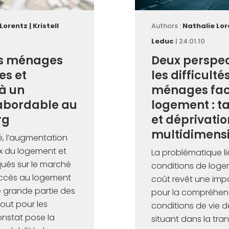
 Lorentz
|
Kristell
Authors :
Nathalie Lor
Leduc
| 24.01.10
es ménages
Deux perspec
es et
les difficulté
à un
ménages fac
abordable au
logement : ta
rg
et déprivatio
multidimensi
, l’augmentation
ix du logement et
La problématique li
qués sur le marché
conditions de logem
’accès au logement
coût revêt une imp
ne grande partie des
pour la compréhen
out pour les
conditions de vie 
onstat pose la
situant dans la tran