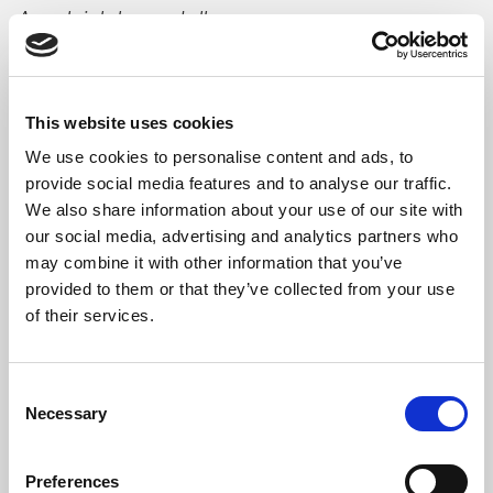
Ausgleich herzustellen.
Schon 1920 hat der britische
Wirtschaftswissenschaftler Arthur Pigou
This website uses cookies
dargelegt, wie sich der wirtschaftliche
We use cookies to personalise content and ads, to
Wohlstand durch die Bepreisung externer
provide social media features and to analyse our traffic.
Kosten optimieren lässt: Dabei wird zum
We also share information about your use of our site with
Beispiel der Ausstoß von Schadstoffen mit
our social media, advertising and analytics partners who
einer Steuer belegt, die der Höhe der
may combine it with other information that you’ve
provided to them or that they’ve collected from your use
gesellschaftlichen Folgekosten entspricht.
of their services.
Während die effiziente Reduktion von
Umweltschäden im Vordergrund steht, wird
durch die Bepreisung noch ein positiver
Consent
Necessary
Nebeneffekt erzielt – zusätzliche
Selection
Steuereinnahmen.
Preferences