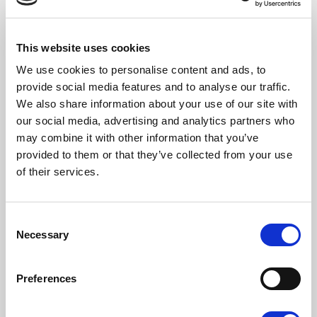
de care. Elle revendique également la
réduction collective du temps de travail à
salaire égal comme levier central de
This website uses cookies
prévention du burn-out et de partage plus
We use cookies to personalise content and ads, to
équitable du travail non rémunéré.
provide social media features and to analyse our traffic.
We also share information about your use of our site with
Au-delà du monde du travail, la JIF affirme
our social media, advertising and analytics partners who
may combine it with other information that you’ve
que la lutte contre les inégalités de santé
provided to them or that they’ve collected from your use
passe par la garantie d’un accès universel,
of their services.
gratuit et inconditionnel aux soins. Cela
implique de transformer la Couverture
Consent
universelle des soins de santé (CUSS), qui est
Necessary
Selection
toujours au stade de projet pilote, en un droit
permanent, sans période de carence ni
Preferences
exclusion liée au statut administratif, de
généraliser le tiers payant et la prise en