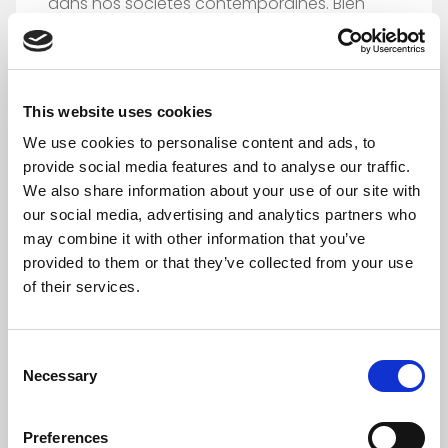
dans nos sociétés contemporaines. Bien
qu’elle soit omniprésente dans les discours
publics et les préoccupations individuelles,
elle reste trop souvent appréhendée de
manière étroite. On la réduit fréquemment à
This website uses cookies
une simple gestion du système de soins, à
We use cookies to personalise content and ads, to
des avancées médicales ou à la
provide social media features and to analyse our traffic.
responsabilité des comportements
We also share information about your use of our site with
personnels. Pourtant, les sciences sociales
our social media, advertising and analytics partners who
démontrent depuis plusieurs décennies que
may combine it with other information that you’ve
la santé ne peut être comprise
provided to them or that they’ve collected from your use
indépendamment des conditions matérielles
of their services.
d’existence. Loin d’être le simple produit de
choix individuels, elle s’inscrit dans un
Consent
ensemble de « déterminants sociaux ».
Necessary
Selection
Inequalities
10 min
Preferences