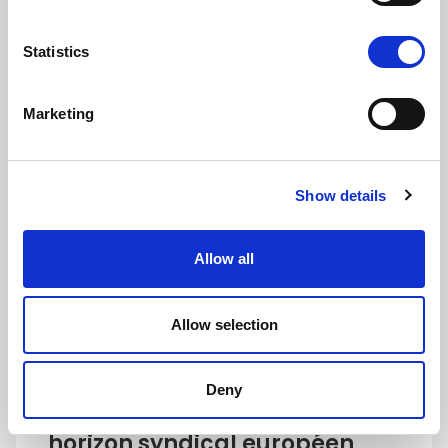
Work
Statistics
Marketing
Show details
Allow all
Allow selection
Céline Marty
Author:
| January 28, 2026
Deny
La sobriété du travail : un
horizon syndical européen