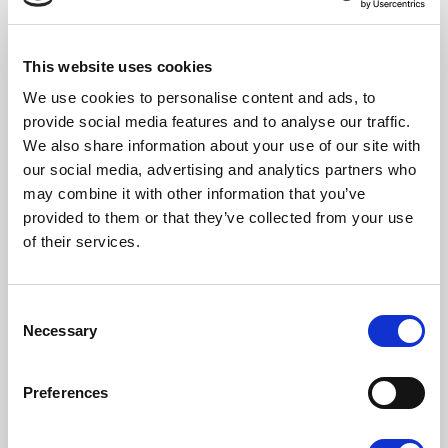
Données : Luxembourg Income Study (LIS) Database
http://www.lisdatacenter.org (Juillet 2023) ; tableau et calculs : Auteur
This website uses cookies
We use cookies to personalise content and ads, to
provide social media features and to analyse our traffic.
La classe moyenne, éternelle
We also share information about your use of our site with
contributrice aux impôts
our social media, advertising and analytics partners who
may combine it with other information that you’ve
provided to them or that they’ve collected from your use
À ces deux changements structurels de la
of their services.
population résidente s’ajoute une autre
dimension institutionnelle qui a contribué au
Consent
déclin des classes moyennes : l’impôt.
Necessary
Selection
Par sa force de réduction des inégalités, voire
de la polarisation au sein d’une société,
Preferences
l’impôt, et plus particulièrement l’impôt net,