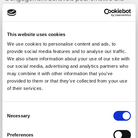
autorisation de séjour et de travail[14]. Un
exemple intéressant à suivre au Luxembourg
car cela permettrait de considérer l’ensemble
des compétences des personnes désirant
This website uses cookies
travailler au Luxembourg.
We use cookies to personalise content and ads, to
provide social media features and to analyse our traffic.
Il faut arrêter de considérer comme
We also share information about your use of our site with
déterminants pour accéder au séjour légal
our social media, advertising and analytics partners who
may combine it with other information that you’ve
au Luxembourg que la demande soit
provided to them or that they’ve collected from your use
effectuée avant l’arrivée au Luxembourg, que
of their services.
le contrat de travail soit un CDI et que
l’employeur potentiel dispose d’une
Consent
autorisation d’engager un ressortissant de
Necessary
Selection
pays tiers.
La liste des métiers très en pénurie doit être
Preferences