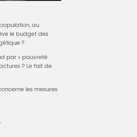
 population, au
grève le budget des
gétique ?
end par « pauvreté
actures ? Le fait de
 concerne les mesures
?