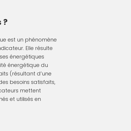
 ?
ique est un phénomène
icateur. Elle résulte
nses énergétiques
acité énergétique du
its (résultant d’une
s besoins satisfaits,
icateurs mettent
s et utilisés en