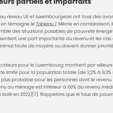
teurs partiels et imparfaits
és au niveau UE et luxembourgeois ont tous des av
 en témoigne le
Tableau 1
. Même en combinaison, i
mble des situations possibles de pauvreté énergét
sentent une part importante du revenu et les cas 
inimal faute de moyens ou doivent donner priorité
dicateurs pour le Luxembourg montrent par ailleu
 limité pour la population totale (de 2,2% à 9,3% s
is plus probable pour les personnes dont le revenu e
enu du ménage est inférieur à 60% du revenu média
 isolé en 2022)[7]. Rappelons que le taux de pauvr