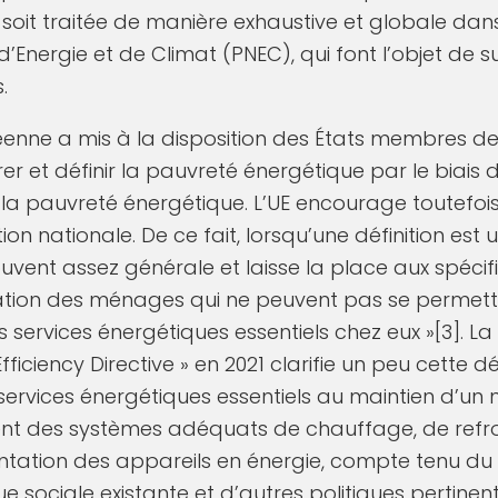
soit traitée de manière exhaustive et globale dan
Energie et de Climat (PNEC), qui font l’objet de su
.
nne a mis à la disposition des États membres des
er et définir la pauvreté énergétique par le biais 
a pauvreté énergétique. L’UE encourage toutefoi
ion nationale. De ce fait, lorsqu’une définition est u
ouvent assez générale et laisse la place aux spécifi
ituation des ménages qui ne peuvent pas se permet
services énergétiques essentiels chez eux »[3]. La r
iciency Directive » en 2021 clarifie un peu cette dé
rvices énergétiques essentiels au maintien d’un 
nt des systèmes adéquats de chauffage, de refro
entation des appareils en énergie, compte tenu du
que sociale existante et d’autres politiques pertinent