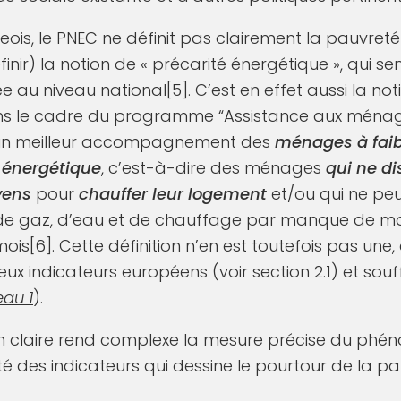
is, le PNEC ne définit pas clairement la pauvreté 
nir) la notion de « précarité énergétique », qui se
e au niveau national[5]. C’est en effet aussi la notio
 le cadre du programme “Assistance aux ménag
e un meilleur accompagnement des
ménages à faib
é énergétique
, c’est-à-dire des ménages
qui ne d
yens
pour
chauffer leur logement
et/ou qui ne pe
, de gaz, d’eau et de chauffage par manque de mo
ois[6]. Cette définition n’en est toutefois pas une,
x indicateurs européens (voir section 2.1) et sou
eau 1
).
on claire rend complexe la mesure précise du phé
lité des indicateurs qui dessine le pourtour de la 