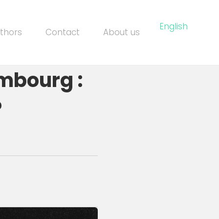
English
thors
Contact
About us
mbourg :
?