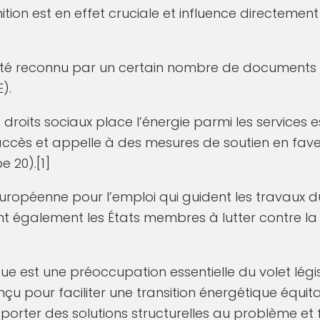
nition est en effet cruciale et influence directemen
 été reconnu par un certain nombre de documents o
).
droits sociaux place l’énergie parmi les services e
accès et appelle à des mesures de soutien en fav
e 20).[1]
s européenne pour l’emploi qui guident les travaux
ent également les États membres à lutter contre l
e est une préoccupation essentielle du volet légis
nçu pour faciliter une transition énergétique équit
pporter des solutions structurelles au problème et 