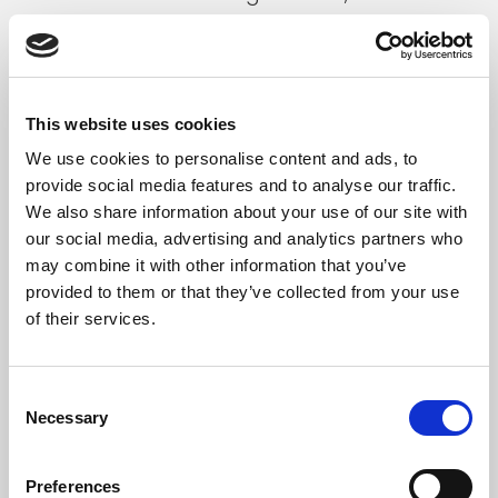
souligne le Rapporteur spécial sur les droits
de l’homme et l’extrême pauvreté, Olivier De
Schutter, dans son rapport aux Nations-Unies
sur le non-recours : « Le non-recours est de
This website uses cookies
plus en plus perçu pour ce qu’il est : une
We use cookies to personalise content and ads, to
lacune du système de protection sociale qui
provide social media features and to analyse our traffic.
We also share information about your use of our site with
réduit considérablement l’effet de celle-ci en
our social media, advertising and analytics partners who
matière de réduction de la pauvreté et des
may combine it with other information that you’ve
inégalités, et qui entraîne une mauvaise
provided to them or that they’ve collected from your use
utilisation des fonds publics. » (De Schutter,
of their services.
2022 : 18).
Consent
Il est essentiel de rappeler à ce stade que
Necessary
Selection
l’analyse se base sur des entretiens qualitatifs
auprès de personnes en précarité et non sur
Preferences
l’étude des processus administratifs ou sur le