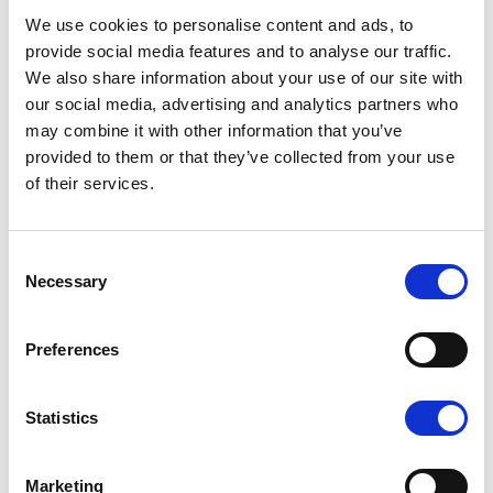
We use cookies to personalise content and ads, to
provide social media features and to analyse our traffic.
We also share information about your use of our site with
Authors :
Anna-Marie Herdtle
|
our social media, advertising and analytics partners who
26.07.03
may combine it with other information that you’ve
La gestion de la santé
provided to them or that they’ve collected from your use
of their services.
en entreprise au
Luxembourg :
construire la santé
Consent
Necessary
ensemble plutôt que
Selection
l’individualiser
Preferences
Tant dans le débat public que
dans les initiatives mises en place
au sein des entreprises, une
Statistics
tendance se dessine : la
promotion de la santé est
Marketing