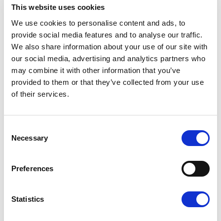
This website uses cookies
We use cookies to personalise content and ads, to
provide social media features and to analyse our traffic.
We also share information about your use of our site with
our social media, advertising and analytics partners who
may combine it with other information that you’ve
provided to them or that they’ve collected from your use
of their services.
Authors :
Estelle Berthereau
|
25.06.12
Consent
L'histoire des
Necessary
Selection
conventions collectives
sur la longue durée,
Preferences
améliorer les
conditions de travail
Statistics
au Luxembourg