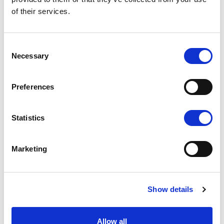
of their services.
Authors :
Jos Noesen
| 25.04.11
Quelles sont les raisons
Consent
Necessary
Selection
de notre réticence pour
préserver notre
Preferences
planète ?
La réticence à préserver notre
Statistics
planète demeure une réalité
difficile à surmonter, malgré le
nombre important d’experts
Marketing
alertant sur le changement
climatique, les nombreux citoyens
engagés pour la cause
Show details
environnementale, et la
multiplication des catastrophes
Allow all