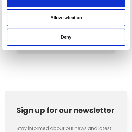
naturelles et humaines résultant
de la crise climatique. Mais quelles
sont les raisons de cette réticence
Allow selection
?
Deny
Item
1
of
3
Sign up for our newsletter
Stay informed about our news and latest