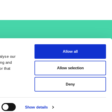
Allow all
alyse our
ing and
Allow selection
r that
Deny
© 26 Improof. All rights reserved.
Show details