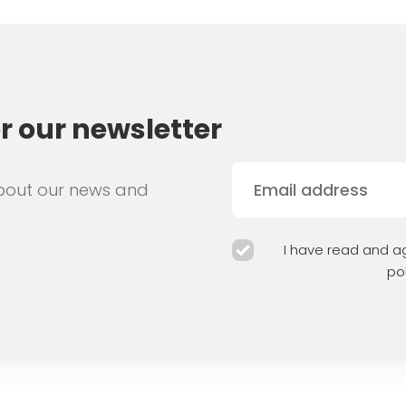
or our newsletter
bout our news and
I have read and ag
pol