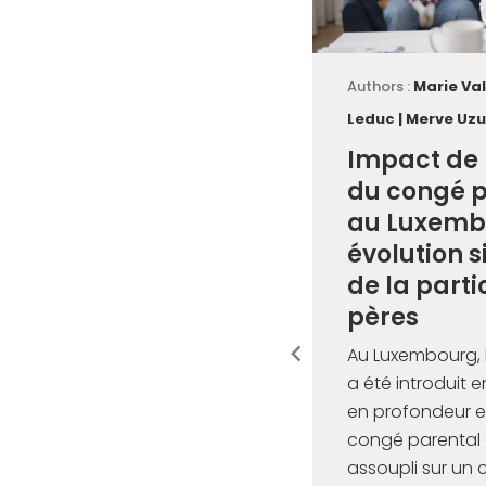
Authors :
Marie Va
Leduc
|
Merve Uzu
Impact de 
du congé p
au Luxembo
évolution s
de la parti
pères
Au Luxembourg, 
a été introduit 
en profondeur e
congé parental a
assoupli sur un