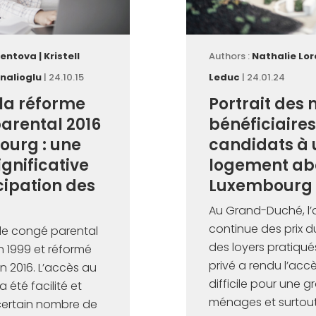
lentova
|
Kristell
Authors :
Nathalie Lor
nalioglu
| 24.10.15
Leduc
| 24.01.24
la réforme
Portrait des
arental 2016
bénéficiaires
urg : une
candidats à 
ignificative
logement ab
cipation des
Luxembourg
Au Grand-Duché, l
continue des prix 
le congé parental
des loyers pratiqué
en 1999 et réformé
privé a rendu l’ac
n 2016. L’accès au
difficile pour une 
 été facilité et
ménages et surtout
 certain nombre de