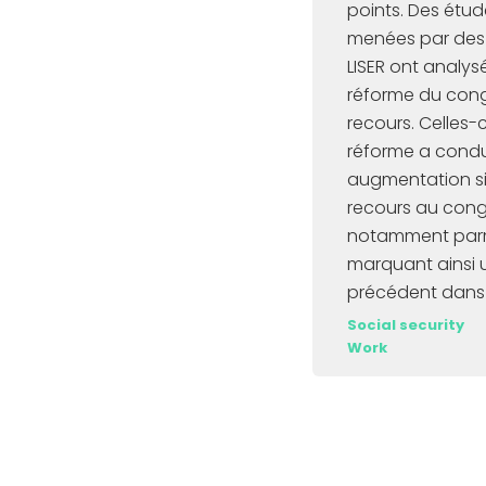
points. Des étud
menées par des
LISER ont analys
réforme du cong
recours. Celles-c
réforme a condu
augmentation si
recours au cong
notamment parmi
marquant ainsi 
précédent dans
Social security
Work
Item
1
of
3