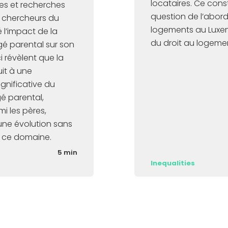
locataires. Ce cons
es et recherches
question de l’abord
 chercheurs du
logements au Luxem
é l’impact de la
du droit au logeme
é parental sur son
i révèlent que la
it à une
gnificative du
é parental,
 les pères,
une évolution sans
 ce domaine.
5 min
Inequalities