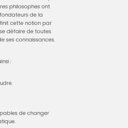
tres philosophes ont
 fondateurs de la
init cette notion par
e se défaire de toutes
 de ses connaissances.
nsi :
oudre.
capables de changer
atique.