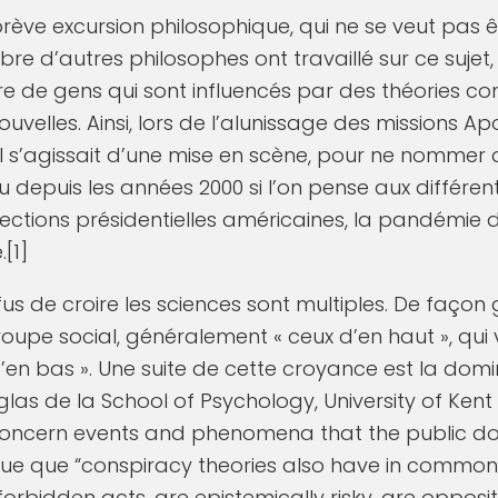
brève excursion philosophique, qui ne se veut pas 
re d’autres philosophes ont travaillé sur ce sujet,
 de gens qui sont influencés par des théories com
ouvelles. Ainsi, lors de l’alunissage des missions A
l s’agissait d’une mise en scène, pour ne nommer 
 depuis les années 2000 si l’on pense aux différent
lections présidentielles américaines, la pandémie 
[1]
us de croire les sciences sont multiples. De façon g
upe social, généralement « ceux d’en haut », qui 
d’en bas ». Une suite de cette croyance est la do
las de la School of Psychology, University of Ken
concern events and phenomena that the public do
nue que “conspiracy theories also have in common 
forbidden acts, are epistemically risky, are opposit