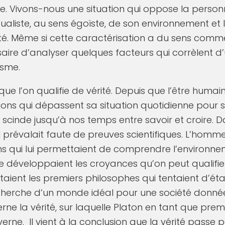
e. Vivons-nous une situation qui oppose la person
aliste, au sens égoïste, de son environnement et 
été. Même si cette caractérisation a du sens comm
essaire d’analyser quelques facteurs qui corrèlent 
isme.
 l’on qualifie de vérité. Depuis que l’être hum
tions qui dépassent sa situation quotidienne pour
scinde jusqu’à nos temps entre savoir et croire. 
i prévalait faute de preuves scientifiques. L’homme
ns qui lui permettaient de comprendre l’environnem
 se développaient les croyances qu’on peut qualifie
taient les premiers philosophes qui tentaient d’éta
echerche d’un monde idéal pour une société donn
rne la vérité, sur laquelle Platon en tant que premi
erne. Il vient à la conclusion que la vérité passe pa