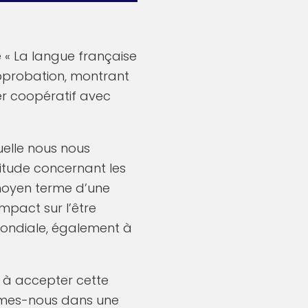
te « La langue française
approbation, montrant
er coopératif avec
uelle nous nous
itude concernant les
moyen terme d’une
impact sur l’être
ondiale, également à
e à accepter cette
sommes-nous dans une