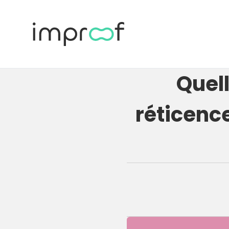
Quell
réticenc