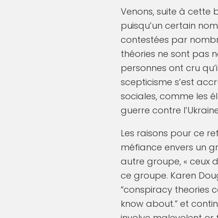
Venons, suite à cette 
puisqu’un certain nomb
contestées par nombre
théories ne sont pas n
personnes ont cru qu’i
scepticisme s’est accru
sociales, comme les é
guerre contre l’Ukraine.
Les raisons pour ce ref
méfiance envers un gro
autre groupe, « ceux 
ce groupe. Karen Doug
“conspiracy theories 
know about.” et conti
involve malevolent or 