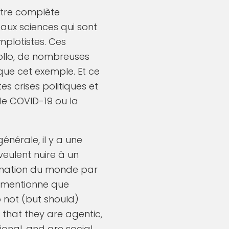
être complète
 aux sciences qui sont
plotistes. Ces
pollo, de nombreuses
que cet exemple. Et ce
es crises politiques et
de COVID-19 ou la
énérale, il y a une
veulent nuire à un
mination du monde par
t mentionne que
 not (but should)
that they are agentic,
ional, and are social