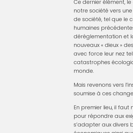
Ce dernier élément, l
notre société vers un
de société, tel que le 
humaines précédentes, s
déréglementation et l
nouveaux « dieux » des
avec force leur nez te
catastrophes écologiq
monde.
Mais revenons vers l’
soumise à ces changem
En premier lieu, il fa
pour répondre aux exig
s’adapter aux divers b