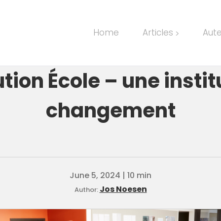
Home
Articles
Aut
>
ution École – une insti
changement
June 5, 2024 | 10 min
Jos Noesen
Author: