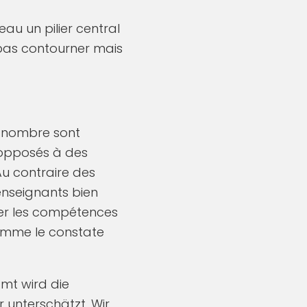
au un pilier central
n pas contourner mais
n nombre sont
 opposés à des
Au contraire des
enseignants bien
er les compétences
omme le constate
mt wird die
 unterschätzt. Wir