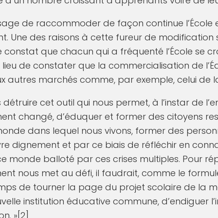
 d’un nombre croissant d’apprenants voire de leu
 sage de raccommoder de façon continue l’École
ant. Une des raisons à cette fureur de modification
onstat que chacun qui a fréquenté l’École se croi
 a lieu de constater que la commercialisation de l
ux autres marchés comme, par exemple, celui de l
détruire cet outil qui nous permet, à l’instar de l
ent changé, d’éduquer et former des citoyens re
 monde dans lequel nous vivons, former des perso
ivre dignement et par ce biais de réfléchir en co
monde balloté par ces crises multiples. Pour ré
ment nous met au défi, il faudrait, comme le formu
t temps de tourner la page du projet scolaire de la 
velle institution éducative commune, d’endiguer l’
n. »[2]