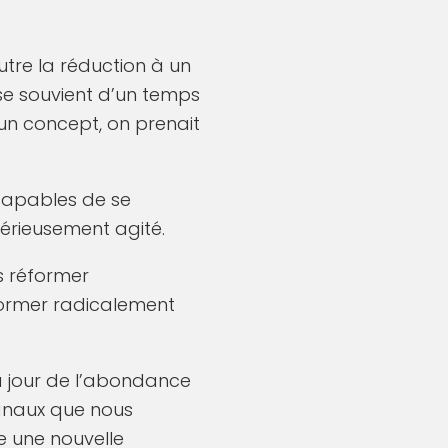
utre la réduction à un
 se souvient d’un temps
’un concept, on prenait
capables de se
sérieusement agité.
s réformer
former radicalement
e à jour de l’abondance
anaux que nous
ce une nouvelle