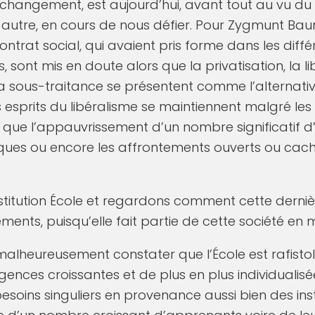
e changement, est aujourd’hui, avant tout au vu d
e autre, en cours de nous défier. Pour Zygmunt Bau
contrat social, qui avaient pris forme dans les dif
ont mis en doute alors que la privatisation, la lib
a sous-traitance se présentent comme l’alternati
 esprits du libéralisme se maintiennent malgré les 
l que l’appauvrissement d’un nombre significatif d
ues ou encore les affrontements ouverts ou caché
institution École et regardons comment cette derni
ents, puisqu’elle fait partie de cette société en
ut malheureusement constater que l’École est rafis
ences croissantes et de plus en plus individualisée
esoins singuliers en provenance aussi bien des inst