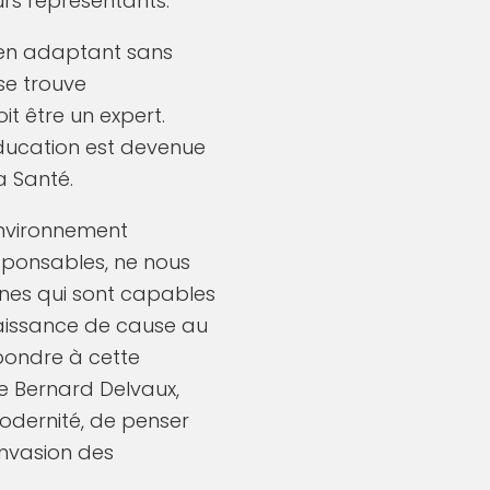
rs représentants.
 en adaptant sans
 se trouve
t être un expert.
’Éducation est devenue
a Santé.
’environnement
sponsables, ne nous
nnes qui sont capables
nnaissance de cause au
pondre à cette
le Bernard Delvaux,
modernité, de penser
invasion des