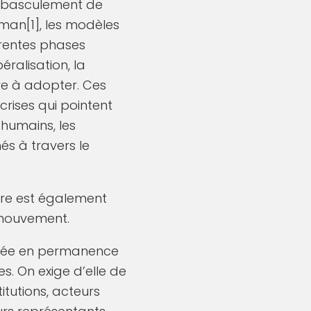
u basculement de
man[1], les modèles
férentes phases
éralisation, la
ve à adopter. Ces
crises qui pointent
’humains, les
s à travers le
ère est également
 mouvement.
tolée en permanence
s. On exige d’elle de
itutions, acteurs