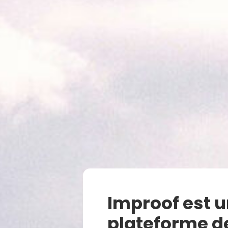
Improof est 
plateforme d