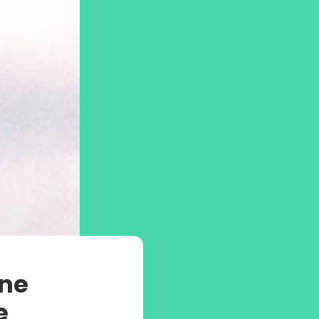
une
e