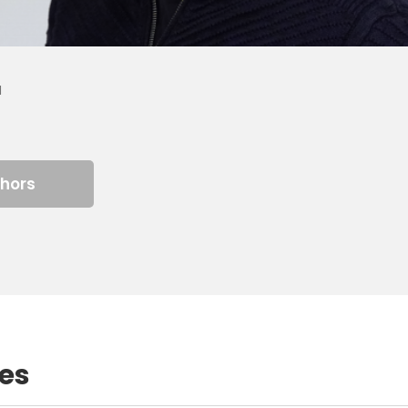
u
thors
les