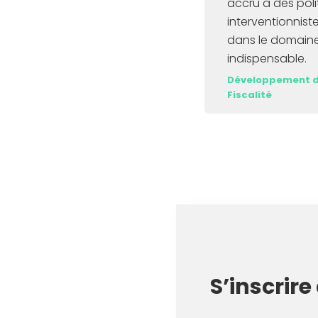
accru à des poli
interventionniste
dans le domaine 
indispensable.
Développement d
Fiscalité
Item
1
of
2
S’inscrire