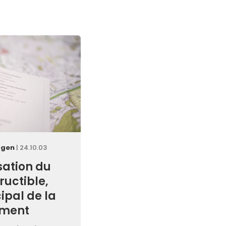
tgen
| 24.10.03
sation du
ructible,
ipal de la
ement