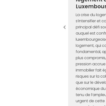
Luxembou
La crise du log
s’intensifier et co
principal défi 
auquel est confr
luxembourgeoise
logement, qui co
fondamental, ap
plus compromis,
pression accrue
immobilier fait 
risques sur la co
que sur le dév
économique du
tenu de l’ampleu
urgent de cette 