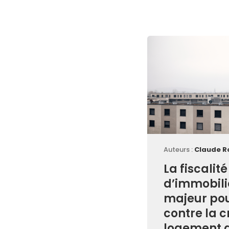
Auteurs :
Claude R
La fiscalit
d’immobilie
majeur pou
contre la c
logement 