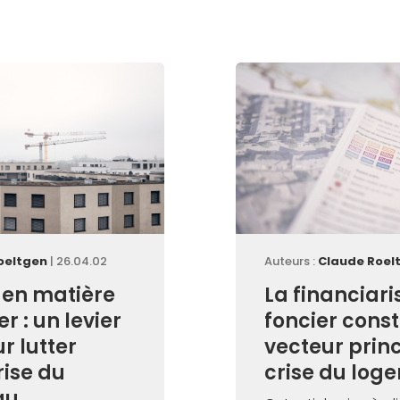
oeltgen
| 26.04.02
Auteurs :
Claude Roel
é en matière
La financiari
r : un levier
foncier const
r lutter
vecteur princ
rise du
crise du log
au