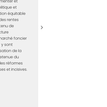
limenter et
litique et
ition équitable
des rentes
tenu de
cture
marché foncier
 y sont
sation de la
retenue du
des réformes
es et incisives.