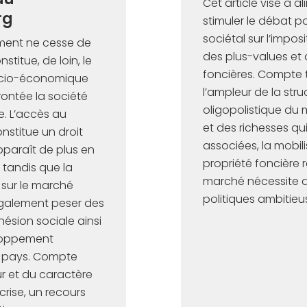
Cet article vise à a
rg
stimuler le débat po
sociétal sur l’impos
ement ne cesse de
des plus-values et 
nstitue, de loin, le
foncières. Compte 
socio-économique
l’ampleur de la stru
ontée la société
oligopolistique du 
. L’accès au
et des richesses qui
nstitue un droit
associées, la mobili
paraît de plus en
propriété foncière 
 tandis que la
marché nécessite 
 sur le marché
politiques ambitieus
également peser des
hésion sociale ainsi
eloppement
 pays. Compte
r et du caractère
crise, un recours