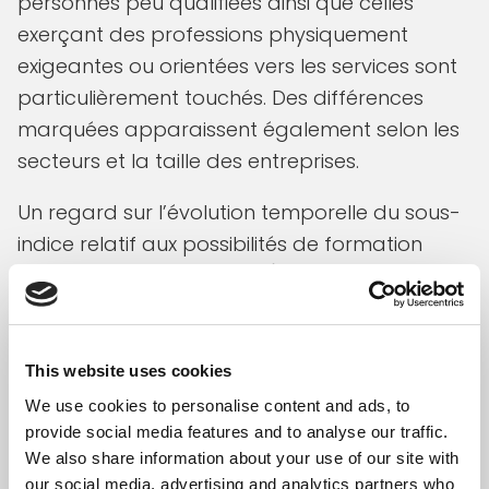
personnes peu qualifiées ainsi que celles
exerçant des professions physiquement
exigeantes ou orientées vers les services sont
particulièrement touchés. Des différences
marquées apparaissent également selon les
secteurs et la taille des entreprises.
Un regard sur l’évolution temporelle du sous-
indice relatif aux possibilités de formation
continue (score de 0 à 100) montre que l’écart
entre ce sous-indice et l’indice global de la
qualité du travail se creuse continuellement
depuis environ 2015, le sous-indice de la
This website uses cookies
formation continue ayant diminué plus
We use cookies to personalise content and ads, to
fortement que l’indice global. Cette tendance
provide social media features and to analyse our traffic.
We also share information about your use of our site with
s’accentue avec la chute liée à la pandémie
our social media, advertising and analytics partners who