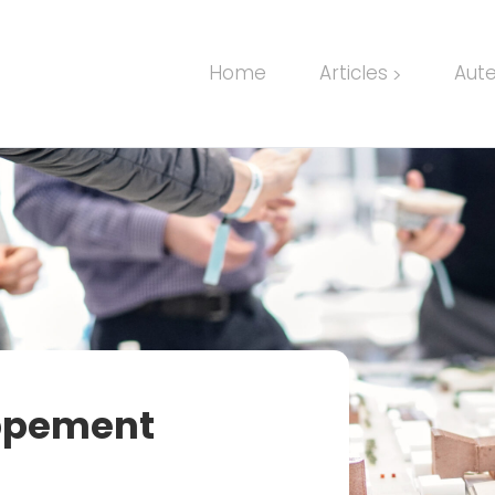
Home
Articles
Aut
>
ppement