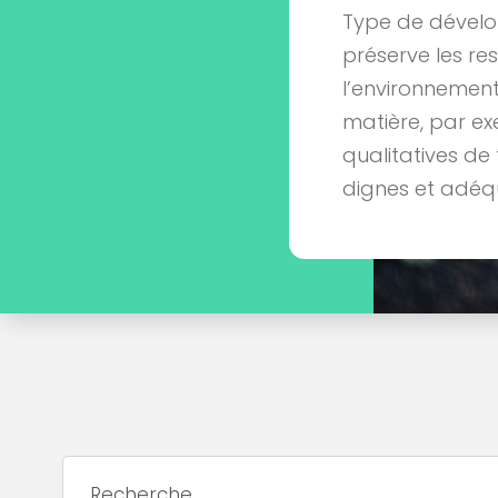
Type de dével
préserve les re
l’environnement
matière, par ex
qualitatives de
dignes et adéq