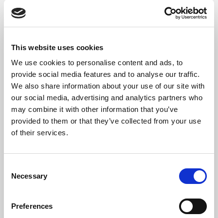
évolutions et permettre des initiatives
d’adaptation sur mesure. Pour élargir la base
de connaissances nécessaires à la prise de
This website uses cookies
décision fondée sur des données probantes,
We use cookies to personalise content and ads, to
des informations provenant des statistiques
provide social media features and to analyse our traffic.
publiques sont nécessaires. À cette fin, des
We also share information about your use of our site with
enquêtes européennes à large échantillon qui
our social media, advertising and analytics partners who
recueillent des informations dans divers pays
may combine it with other information that you’ve
et secteurs pourraient être élargies.
provided to them or that they’ve collected from your use
of their services.
Manque de connaissances
Consent
Necessary
détaillées
Selection
Preferences
L’Enquête européenne des entreprises sur les