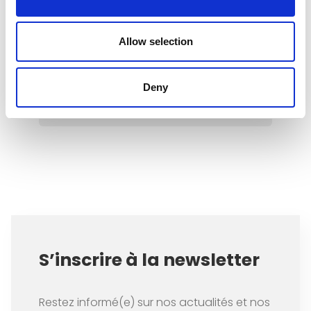
non seulement repenser notre
consommation, mais aussi
l’activité à laquelle nous
Allow selection
consacrons le plus de temps : le
travail rémunéré.
Deny
Item
1
of
1
S’inscrire à la newsletter
Restez informé(e) sur nos actualités et nos