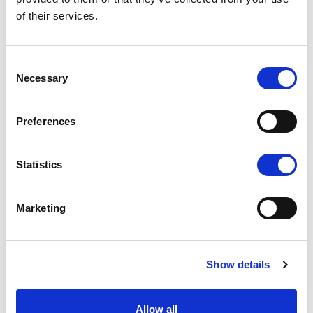
of their services.
Auteurs :
Stefanie Gerold
|
Dominik
Klaus
|
Michaela Neumann
|
Consent
Necessary
Selection
24.03.20
Réduction du temps de
Preferences
travail : bon pour les
salariés, bon pour le
climat
Statistics
Ce que nous achetons, comment
Marketing
nous nous déplaçons et où nous
partons en vacances : ce sont des
sujets qui nous préoccupent
depuis longtemps dans le débat
Show details
sur le climat. Cependant, pour
réduire les émissions, nous devons
Allow all