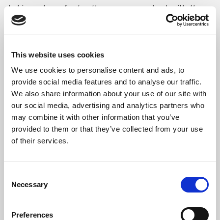
taking place faster than we can deal with the
problem of labour absorption; the
improvement in the standard of life has been a
little too quick; (…). »
This website uses cookies
We use cookies to personalise content and ads, to
Ces paragraphes sont tirés du texte
«
provide social media features and to analyse our traffic.
Economic Possibilities for our Grandchildren »
We also share information about your use of our site with
rédigé par John Maynard Keynes, un des
our social media, advertising and analytics partners who
économistes les plus influents du XXe siècle. Le
may combine it with other information that you’ve
texte date de 1930, période marquée par la
provided to them or that they’ve collected from your use
of their services.
Grande Dépression. L’histoire ne se répète pas,
mais elle rime.
Consent
La situation économique dans laquelle nous
Necessary
Selection
nous trouvons est évidemment loin de la
gravité de la Grande Dépression des années
Preferences