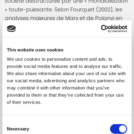
société déstructurée par une « mondialisation
» toute-puissante. Selon Fourquet (2002), les
analyses majeures de Marx et de Polanyi en
donnent la justification suivante : « le mode de
production capitaliste a brisé les anciens liens
sociaux et conquiert la planète (le capitalisme
This website uses cookies
contre les travailleurs) ; […] le marché
We use cookies to personalise content and ads, to
autorégulateur s’est « désinséré »
provide social media features and to analyse our traffic.
(disembedded) de la société et la soumet à
We also share information about your use of our site with
ses lois (le marché contre la société) »
our social media, advertising and analytics partners who
(Polanyi, 1944, p.88).
may combine it with other information that you’ve
provided to them or that they’ve collected from your use
En faisant fi des problématiques relevées par
of their services.
l’UNESCO auxquelles sont exposés les élèves, il
est de plus en plus inquiétant de voir que les
Consent
politiques dirigent l’école vers l’industrie
Necessary
Selection