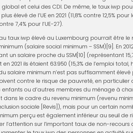
p global et celui des CDI. De même, le taux iwp po
 plus élevé de l’UE en 2021 (11,8% contre 12,5% pou
ontre 7,4% pour l’UE-27).
 au taux iwp élevé au Luxembourg pourrait être le
minimum (salaire social minimum – SSM)[9]. En 201
ant un salaire proche du SSM[10] (représentant 15,7
 en 2021 ils étaient 63.950 (15,3% de l’emploi total, 
du salaire minimum n’est pas suffisamment élevé 
çoivent contre le risque de pauvreté, en particulier
vec enfants ou d’autres membres du ménage à char
t dans le cadre du revenu minimum (revenu minim
clusion sociale [Revis]), mais pour un certain nomb
imum perçu est également inférieur au seuil de ri
ttirer l’attention sur l’important taux de non-recou
gmenter le taux iwp des personnes en activité sus