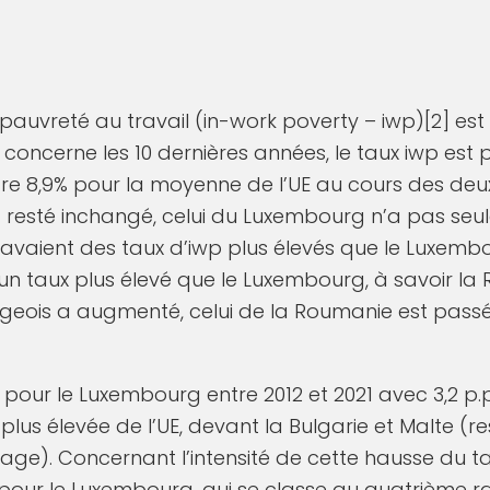
pauvreté au travail (in-work poverty – iwp)[2] est
concerne les 10 dernières années, le taux iwp est 
ntre 8,9% pour la moyenne de l’UE au cours des deu
t resté inchangé, celui du Luxembourg n’a pas se
 avaient des taux d’iwp plus élevés que le Luxembou
n taux plus élevé que le Luxembourg, à savoir la 
geois a augmenté, celui de la Roumanie est passé
pour le Luxembourg entre 2012 et 2021 avec 3,2 p.p
plus élevée de l’UE, devant la Bulgarie et Malte (r
age). Concernant l’intensité de cette hausse du ta
1% pour le Luxembourg, qui se classe au quatrième r