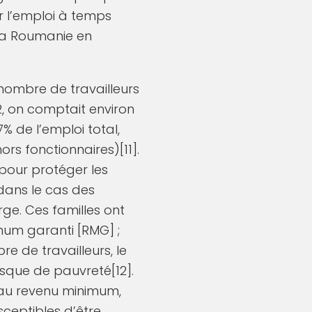
ur l’emploi à temps
r la Roumanie en
 nombre de travailleurs
2, on comptait environ
% de l’emploi total,
hors fonctionnaires)[11].
pour protéger les
 dans le cas des
ge. Ces familles ont
um garanti [RMG] ;
re de travailleurs, le
sque de pauvreté[12].
rs au revenu minimum,
ceptibles d’être