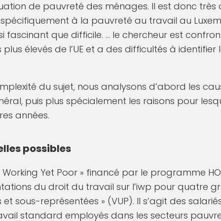
tuation de pauvreté des ménages. Il est donc très di
t spécifiquement à la pauvreté au travail au Lux
ssi fascinant que difficile. … le chercheur est confro
plus élevés de l’UE et a des difficultés à identifier l
plexité du sujet, nous analysons d’abord les cau
ral, puis plus spécialement les raisons pour lesq
res années.
lles possibles
« Working Yet Poor » financé par le programme HO
ations du droit du travail sur l’iwp pour quatre g
et sous-représentées » (VUP). Il s’agit des salarié
avail standard employés dans les secteurs pauvre