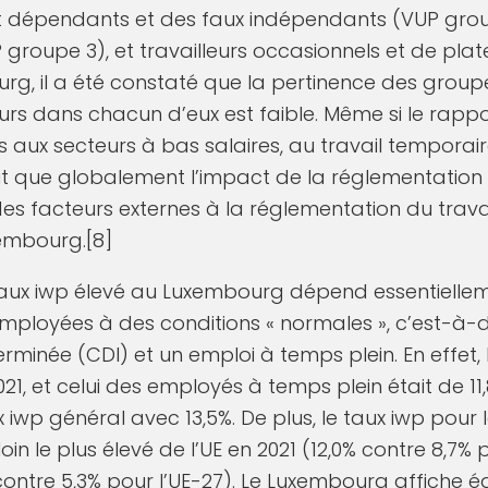
t dépendants et des faux indépendants (VUP group
P groupe 3), et travailleurs occasionnels et de p
urg, il a été constaté que la pertinence des groupes
eurs dans chacun d’eux est faible. Même si le rapp
s aux secteurs à bas salaires, au travail temporair
lut que globalement l’impact de la réglementation d
 des facteurs externes à la réglementation du trava
embourg.[8]
taux iwp élevé au Luxembourg dépend essentiellem
ployées à des conditions « normales », c’est-à-di
rminée (CDI) et un emploi à temps plein. En effet, 
021, et celui des employés à temps plein était de 11
x iwp général avec 13,5%. De plus, le taux iwp pour
oin le plus élevé de l’UE en 2021 (12,0% contre 8,7% 
contre 5,3% pour l’UE-27). Le Luxembourg affiche é