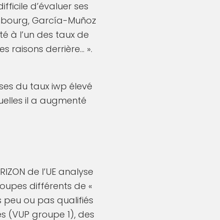
fficile d’évaluer ses
embourg, García-Muñoz
nté à l’un des taux de
es raisons derrière… ».
ses du taux iwp élevé
uelles il a augmenté
RIZON de l’UE analyse
roupes différents de «
s peu ou pas qualifiés
s (VUP groupe 1), des