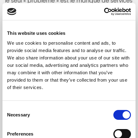
le seul « problème » est le manque de services
de garde d’enfants. Ils pourraient travailler et
être indépendants du REVIS si leurs enfants
étaient gardés. Pour les personnes
This website uses cookies
socioculturellement défavorisées, l’absence
We use cookies to personalise content and ads, to
de place en Maison Relais a un impact encore
provide social media features and to analyse our traffic.
plus négatif, car ces enfants n’ont pas la
We also share information about your use of our site with
possibilité d’évoluer dans des institutions
our social media, advertising and analytics partners who
publiques d’excellente qualité pour améliorer
may combine it with other information that you’ve
leur parcours scolaire, échapper au REVIS et
provided to them or that they’ve collected from your use
of their services.
être en mesure d’apporter leur contribution à
la reprise économique en tant que
professionnel qualifié dans le monde du
Consent
Necessary
travail. Outre les dispenses, toutes les
Selection
sanctions, les recouvrements et les
hypothèques ont toujours un impact négatif
Preferences