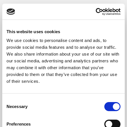
Malheureusement, comme pour toutes les
demandes antérieures de réduction du
temps de travail, qui sont effectivement
This website uses cookies
passées de 12 heures par jour sur sept jours
(fin du XIXe siècle) à 8 heures par jour dans
We use cookies to personalise content and ads, to
provide social media features and to analyse our traffic.
une semaine de cinq jours, les représentants
We also share information about your use of our site with
des employeurs utilisent la même rhétorique
our social media, advertising and analytics partners who
culpabilisante pour argumenter contre la
may combine it with other information that you’ve
réduction du temps de travail : Travailler
provided to them or that they’ve collected from your use
of their services.
moins d’heures aurait un effet négatif sur la
“compétitivité” des entreprises et mettrait en
péril la prospérité de notre société. C’est
Consent
pourtant le contraire qui s’est produit depuis
Necessary
Selection
le début des réductions progressives du
temps de travail.
Preferences