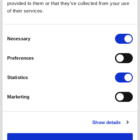
provided to them or that they’ve collected from your use
of their services.
Consent
Auteurs :
Michaël Susskind
| 26.02.17
Necessary
Selection
Frontaliers et justice
fiscale : la nouvelle
Preferences
convention franco-
luxembourgeoise
Statistics
redistribue les cartes
Signée le 20 mars 2018, la nouvelle
Marketing
convention fiscale entre la France
et le Luxembourg marque un
tournant majeur dans l’histoire des
Show details
relations fiscales entre les deux
pays. Désormais cette nouvelle