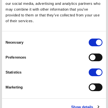
our social media, advertising and analytics partners who
may combine it with other information that you’ve
provided to them or that they’ve collected from your use
of their services.
Auteurs :
Sylvain Besch
| 26.02.11
Consent
Les personnes issues
Necessary
Selection
de l’immigration : une
représentation
Preferences
politique à améliorer
Le Luxembourg dispose d’un cadre
Statistics
juridique particulièrement ouvert
en matière de participation
Marketing
électorale des personnes de
nationalité étrangère au niveau
communal. Toutefois, cette
Show details