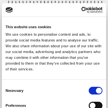
Source : CTIE-RNPP, MFSVA, CEFIS asbl
This website uses cookies
We use cookies to personalise content and ads, to
Parmi les citoyens de l’UE, les niveaux
provide social media features and to analyse our traffic.
d’inscription les plus élevés s’observent chez
We also share information about your use of our site with
les ressortissants des pays du Nord et du
our social media, advertising and analytics partners who
may combine it with other information that you’ve
Centre de l’Europe, en particulier des pays
provided to them or that they’ve collected from your use
limitrophes du Luxembourg, ainsi que de
of their services.
l’Autriche et du Danemark. Ces populations
présentent en moyenne un niveau
Consent
d’éducation plus élevé et un niveau de
Necessary
Selection
qualification plus élevé sur le marché du
travail, des caractéristiques généralement
Preferences
associées à une participation politique